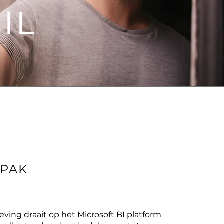
IL
s
NPAK
ing draait op het Microsoft BI platform