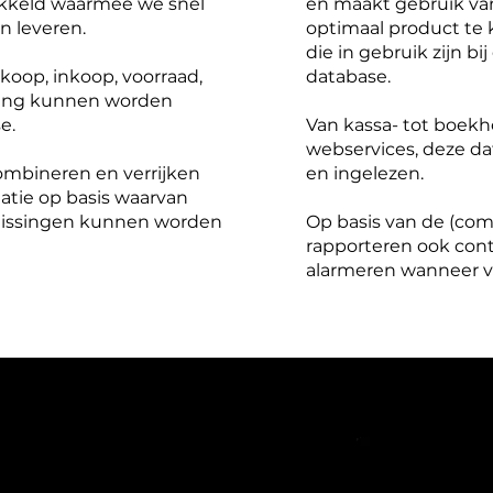
kkeld waarmee we snel
en maakt gebruik va
n leveren.
optimaal product te
die in gebruik zijn bi
koop, inkoop, voorraad,
database.
nning kunnen worden
e.
Van kassa- tot boekh
webservices, deze da
ombineren en verrijken
en ingelezen.
atie op basis waarvan
eslissingen kunnen worden
Op basis van de (com
rapporteren ook con
alarmeren wanneer v