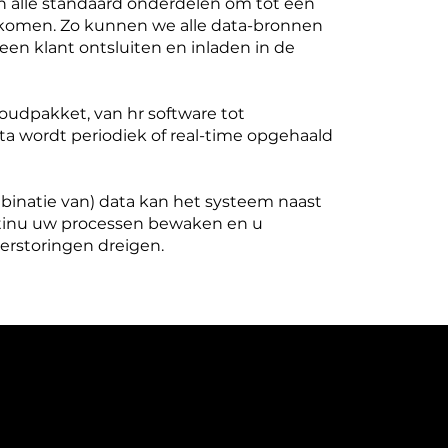
n alle standaard onderdelen om tot een
 komen. Zo kunnen we alle data-bronnen
j een klant ontsluiten en inladen in de
oudpakket, van hr software tot
ta wordt periodiek of real-time opgehaald
binatie van) data kan het systeem naast
tinu uw processen bewaken en u
erstoringen dreigen.