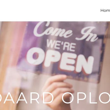
S
Hom
DAARD OPLO