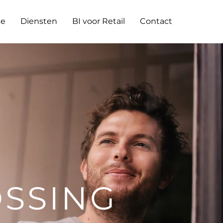
e
Diensten
BI voor Retail
Contact
SSING