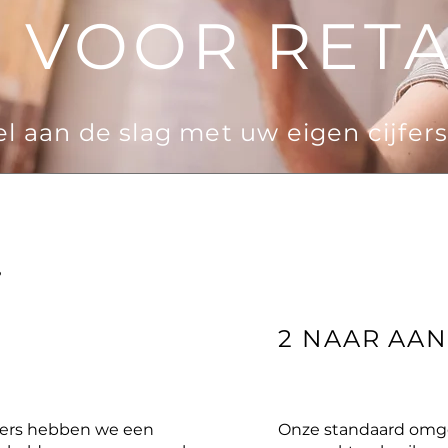
I VOOR RETA
el aan de slag met uw eigen cijfer
?
M
2 NAAR AA
mers hebben we een
Onze standaard omgev