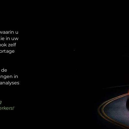
waarin u
ie in uw
ok zelf
portage
 de
ingen in
analyses
g
rkers!